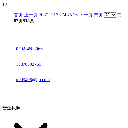
12
首页
上一页
70
71
72
73
74
75
76
下一页
末页
共
87
页
518
条
座机：
0792-4688066
电话：
13870802760
邮箱：
n969408@qq.com
地址：江西省德安县高新技术产业园(宝塔工业园)高新路93号
营业执照