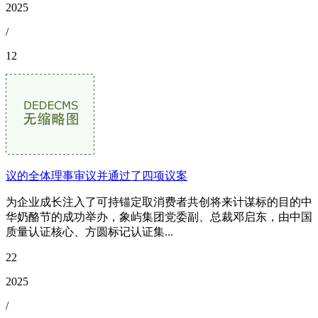
2025
/
12
议的全体理事审议并通过了四项议案
为企业成长注入了可持锚定取消费者共创将来计谋标的目的中
华奶酪节的成功举办，象屿集团党委副、总裁邓启东，由中国
质量认证核心、方圆标记认证集...
22
2025
/