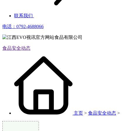
联系我们
电话：0792-4688066
食品安全动态
主页
>
食品安全动态
>