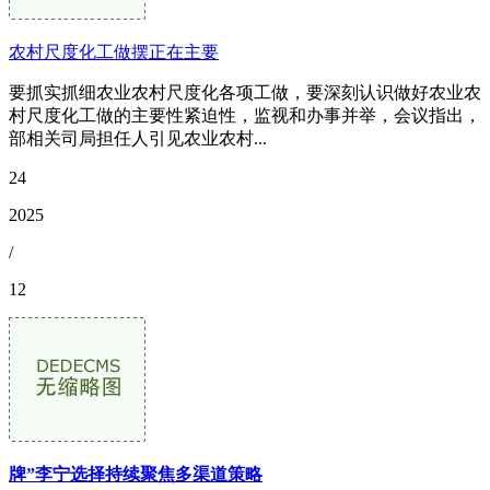
农村尺度化工做摆正在主要
要抓实抓细农业农村尺度化各项工做，要深刻认识做好农业农
村尺度化工做的主要性紧迫性，监视和办事并举，会议指出，
部相关司局担任人引见农业农村...
24
2025
/
12
牌”李宁选择持续聚焦多渠道策略