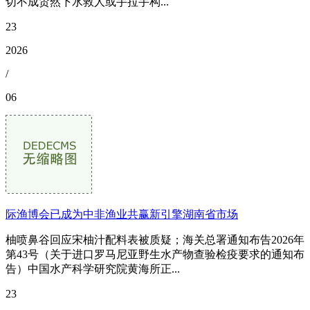
切不成贸然下水救人或手拉手构...
23
2026
/
06
际渔博会已成为中非渔业共赢新引擎湖南省市场
柚喷鼻谷回应宋柚汁配料表被质疑；海关总署通知布告2026年
第43号（关于进口罗马尼亚野生水产物查验检疫要求的通知布
告）中国水产科学研究院黄海所正...
23