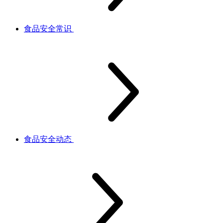
食品安全常识
食品安全动态