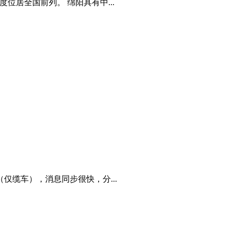
居全国前列。 绵阳具有中...
仅缆车），消息同步很快，分...