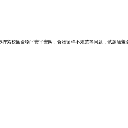
拧紧校园食物平安平安阀，食物留样不规范等问题，试题涵盖食材