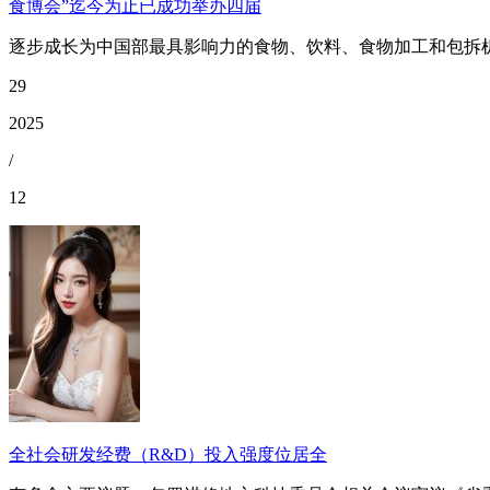
食博会”迄今为止已成功举办四届
逐步成长为中国部最具影响力的食物、饮料、食物加工和包拆机
29
2025
/
12
全社会研发经费（R&D）投入强度位居全