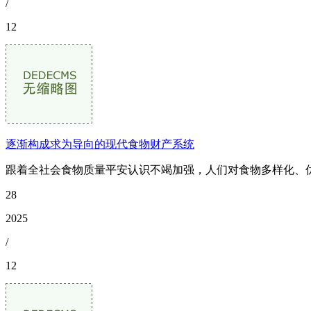
/
12
逐渐构成求为导向的现代食物财产系统
跟着全社会食物质量平安认识不竭加强，人们对食物多样化、优
28
2025
/
12