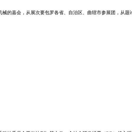
械的嘉会，从展次要包罗各省、自治区、曲辖市参展团，从题论坛