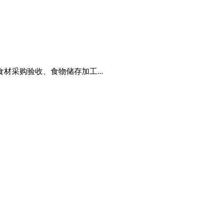
采购验收、食物储存加工...