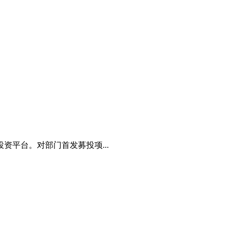
平台。对部门首发募投项...