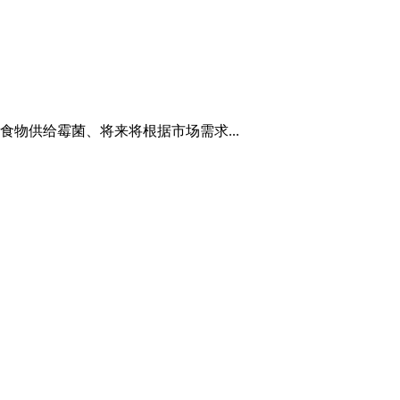
工食物供给霉菌、将来将根据市场需求...