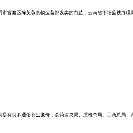
明市官渡区陈芙蓉食物运营部发卖的白芷，云南省市场监视办理局组织
是有良多通俗苍生廉价，食药监总局、质检总局、工商总局、商务