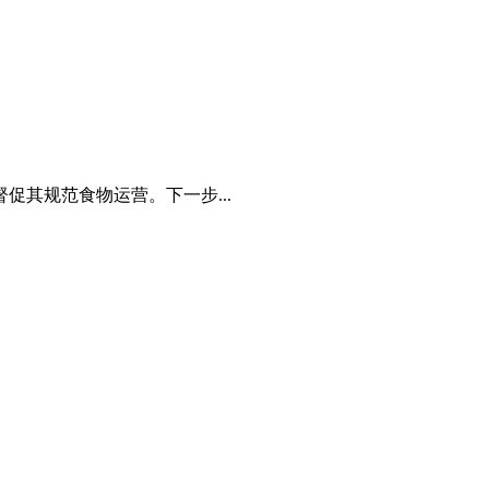
其规范食物运营。下一步...