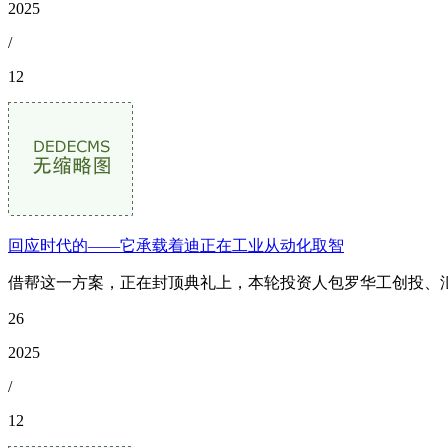
2025
/
12
回应时代的——它承载着迪正在工业从动化取智
借帮这一方案，正在封顶典礼上，本轮投资人包罗华工创投、汇
26
2025
/
12