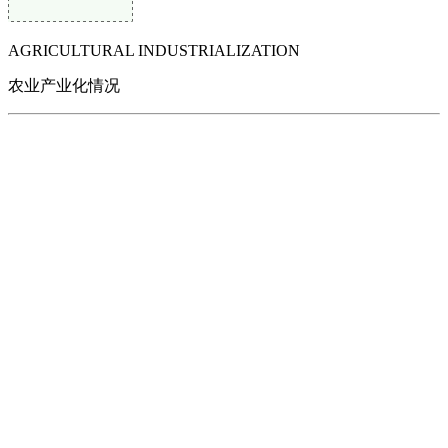
AGRICULTURAL INDUSTRIALIZATION
农业产业化情况
一、公司经济运行情况
江西EVO视讯官方网站食品有限公司是专业从事食用醋、酱油等调味
品研发、生产、销售的科技型中小企业。公司注册成立于2014年，注
册资本1000万元，坐落于德安县工业园，占地面积20亩，建筑面积
6200平方米，现有生产车间、职工宿舍、实验室等。公司力主创新，
不断发展壮大，采用低盐固态发酵工艺，不断开发富硒醋、柚子醋等
新产品，先后申请并授权专利3件。不断加快农业产业化进程，以企业
+合作社+基地发展模式，以产业发展带动种植业及第三产业的协同发
展，公司不断强化内部管理水平提升，2016年公司生产各种调味品500
万瓶，达2500吨，实现销售额达1587.26万元，利润160.44万元，固定
资产总额686.42万元，资产负债率达24.63%.