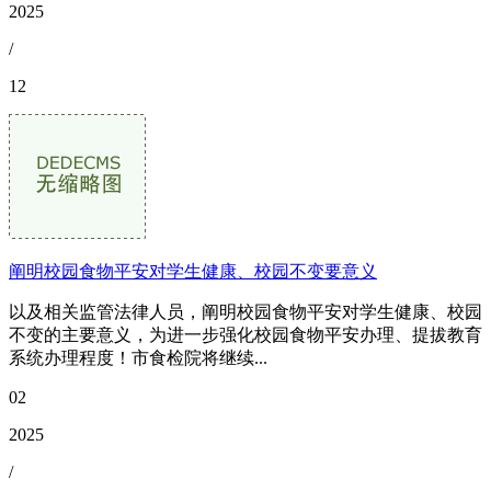
2025
/
12
阐明校园食物平安对学生健康、校园不变要意义
以及相关监管法律人员，阐明校园食物平安对学生健康、校园
不变的主要意义，为进一步强化校园食物平安办理、提拔教育
系统办理程度！市食检院将继续...
02
2025
/