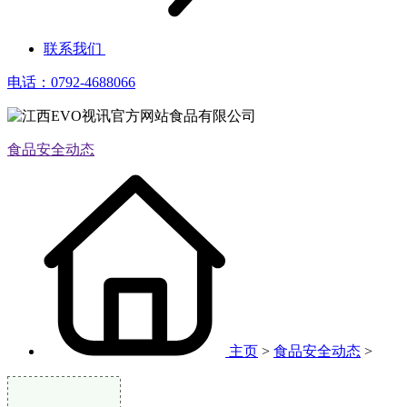
联系我们
电话：0792-4688066
食品安全动态
主页
>
食品安全动态
>