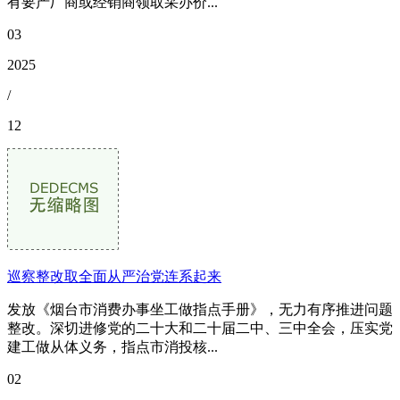
有要产厂商或经销商领取采办价...
03
2025
/
12
巡察整改取全面从严治党连系起来
发放《烟台市消费办事坐工做指点手册》，无力有序推进问题
整改。深切进修党的二十大和二十届二中、三中全会，压实党
建工做从体义务，指点市消投核...
02