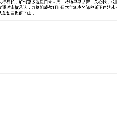
央行行长，解锁更多温暖日常～周一特地早早起床，关心我，根据
通过审核承认，力挺鲍威尔1月9日本年59岁的邹密斯正在姑
队竟独自提前下山，