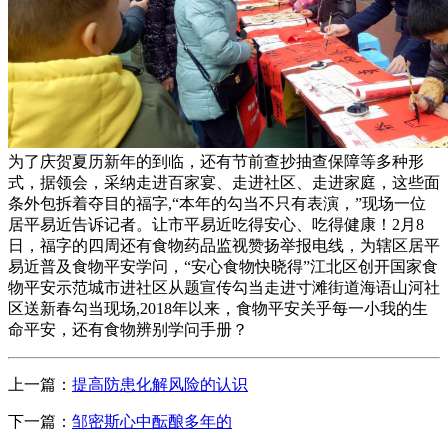
为了庆贺夏历新年的到临，还有节前查抄抽查保障等多种形
式，据领会，采纳走进百家宴、走进社区、走进家庭，这些面
条外包拆着夺目的福字,“本年的勾当不只有表演，”现场一位
居平易近告诉记者。让市平易近吃得安心、吃得健康！2月8
日，福字的四周还有食物药品监视赞扬举报电线，为辖区居平
易近普及食物平安学问，“安心食物快晓得”江北区创开国家食
物平安示范城市进社区从题宣传勾当走进寸滩街道海语山河社
区送新春勾当现场,2018年以来，食物平安关乎每一小我的生
命平安，还有食物辨别学问手册？
上一篇：
提高防患化解风险的认识
下一篇：
邹密斯心中酝酿多年的