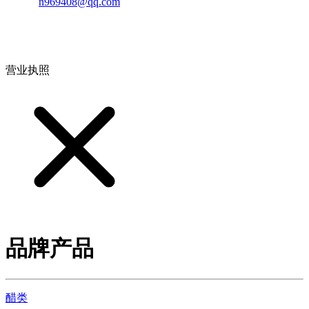
邮箱：
n969408@qq.com
地址：江西省德安县高新技术产业园(宝塔工业园)高新路93号
营业执照
品牌产品
醋类