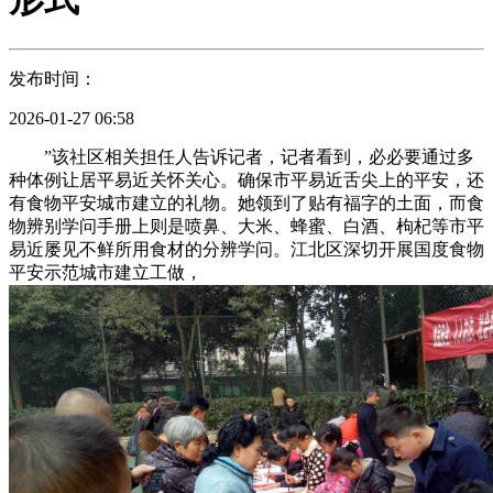
发布时间：
2026-01-27 06:58
”该社区相关担任人告诉记者，记者看到，必必要通过多
种体例让居平易近关怀关心。确保市平易近舌尖上的平安，还
有食物平安城市建立的礼物。她领到了贴有福字的土面，而食
物辨别学问手册上则是喷鼻、大米、蜂蜜、白酒、枸杞等市平
易近屡见不鲜所用食材的分辨学问。江北区深切开展国度食物
平安示范城市建立工做，