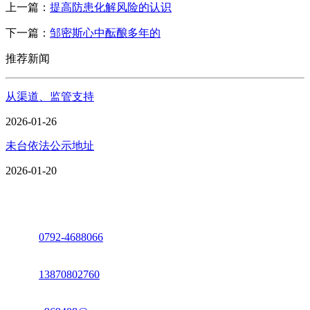
上一篇：
提高防患化解风险的认识
下一篇：
邹密斯心中酝酿多年的
推荐新闻
从渠道、监管支持
2026-01-26
未台依法公示地址
2026-01-20
座机：
0792-4688066
电话：
13870802760