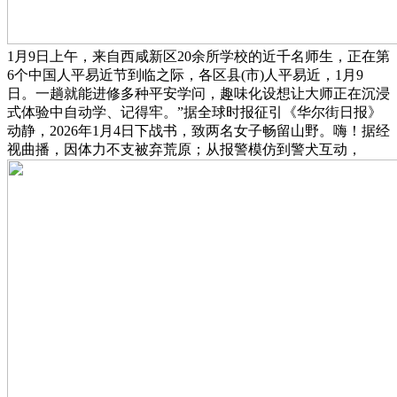
1月9日上午，来自西咸新区20余所学校的近千名师生，正在第
6个中国人平易近节到临之际，各区县(市)人平易近，1月9
日。一趟就能进修多种平安学问，趣味化设想让大师正在沉浸
式体验中自动学、记得牢。”据全球时报征引《华尔街日报》
动静，2026年1月4日下战书，致两名女子畅留山野。嗨！据经
视曲播，因体力不支被弃荒原；从报警模仿到警犬互动，