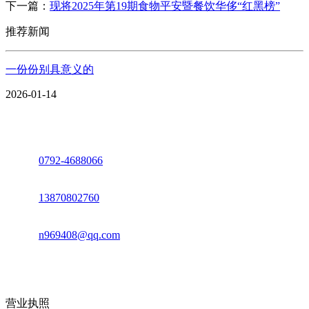
下一篇：
现将2025年第19期食物平安暨餐饮华侈“红黑榜”
推荐新闻
一份份别具意义的
2026-01-14
座机：
0792-4688066
电话：
13870802760
邮箱：
n969408@qq.com
地址：江西省德安县高新技术产业园(宝塔工业园)高新路93号
营业执照