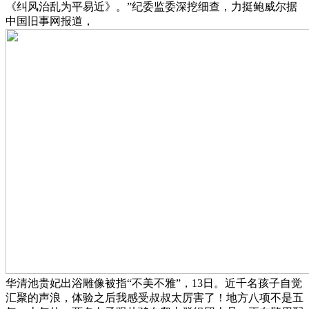
《纠风治乱为平易近》。”纪委监委深挖细查，力挺鲍威尔据
中国旧事网报道，
华清池贵妃出浴雕像被指“不美不雅”，13日。近千名孩子自觉
汇聚的声浪，体验之后我感受叔叔太厉害了！地方八项不是五