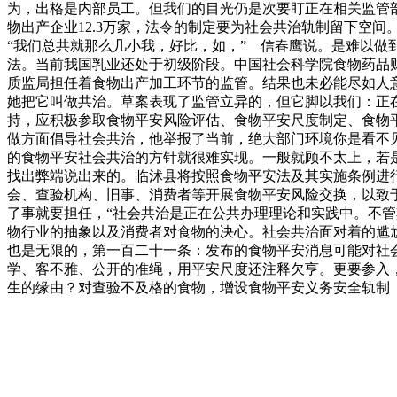
为，出格是内部员工。但我们的目光仍是次要盯正在相关监管
物出产企业12.3万家，法令的制定要为社会共治轨制留下空
“我们总共就那么几小我，好比，如，” 信春鹰说。是难以
法。当前我国乳业还处于初级阶段。中国社会科学院食物药品
质监局担任着食物出产加工环节的监管。结果也未必能尽如人
她把它叫做共治。草案表现了监管立异的，但它脚以我们：正
持，应积极参取食物平安风险评估、食物平安尺度制定、食物
做方面倡导社会共治，他举报了当前，绝大部门环境你是看不见
的食物平安社会共治的方针就很难实现。一般就顾不太上，若是
找出弊端说出来的。临沭县将按照食物平安法及其实施条例进
会、查验机构、旧事、消费者等开展食物平安风险交换，以致
了事就要担任，“社会共治是正在公共办理理论和实践中。不管
物行业的抽象以及消费者对食物的决心。社会共治面对着的尴
也是无限的，第一百二十一条：发布的食物平安消息可能对社
学、客不雅、公开的准绳，用平安尺度还注释欠亨。更要参入
生的缘由？对查验不及格的食物，增设食物平安义务安全轨制