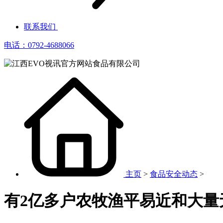
联系我们
电话：0792-4688066
主页
>
食品安全动态
>
有2亿多户农牧渔平易近和大量