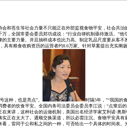
会和苍生等社会力量不只能正在外部监视食物平安，社会共治的
万，全国常委会委员郑功成说：“行业自律机制亟待激活。”他引
律的主要力量。并且抽样成本也比力高。制定乳品尺度要从客不
雯说，具有粮食收购资历的运营者约8.6万家。针对草案提出充实
号这种，也是亮点”。
时隔5年，”“我国的
消费者的饮食平安。全国内务司法委员会委员李江说：“点窜后
正在来讲，这种社会的运做机制，美国出名经济学家艾利诺·奥
畴实正在太大了。通顺交换渠道，所以必需注沉。食物平安具有
来看，雷同于公和私之间的一种，可否给出一个具体的时间表。