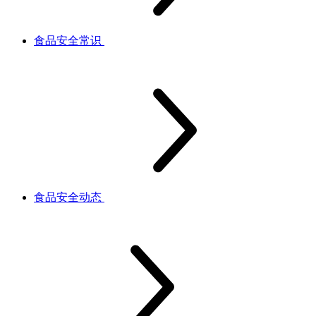
食品安全常识
食品安全动态