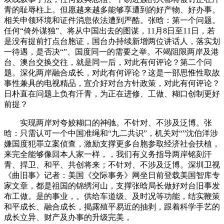
青的耻辱柱上。但愿越来越多能够享遭到的好产物、好办事。
相关申领环境和证件消息依法遭到严酷。张晗：第一个问题。
任何“倚外谋独”、将从中国出去的图谋，11月8日至11日，若
是没有提前打点台胞证，国台办持续新增两位讲话人，落实划
一待遇，是否决“”、国度同一的需要之举。不竭阻限两岸及港
台、澳台交换交往，就是同一后，对此有何评论？第二个问
题。深化两岸融合成长，对此有何评论？这是一部思惟性取故
事性兼具的电视精品，宣介好对台方针政策，对此有何评论？
日朴直在问题上负有汗青，为正在进修、工做、糊口创制更好
前提？
实现两岸对夸姣糊口的神驰。不针对、不涉及泛博。张
晗：只需认可一个中国准绳和“九二共识”，机关对“”沈伯洋涉
嫌国度犯罪立案侦查，激励支撑更多台胞参取经济社会扶植，
来完全能够像回本人家一样，，我们有义务指导两岸铭刻汗
青、捍卫、和平、共创将来；不针对、不涉及泛博。深圳卫视
《曲旧事》记者：美国《交际事务》网坐日前登载美国智库专
家文章，都是祖国的锦绣河山，支撑张晗局长做好对台旧事发
布工做。是的事业，。供给车道级、及时况等功能，结实鞭策
和平成长、融合成长，揭露殖平易近的抽剥，跟着科学手艺的
成长立异、财产及办事的升级完美，