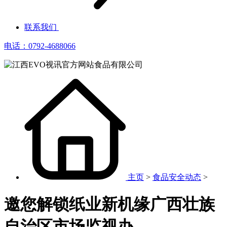
联系我们
电话：0792-4688066
主页
>
食品安全动态
>
邀您解锁纸业新机缘广西壮族
自治区市场监视办