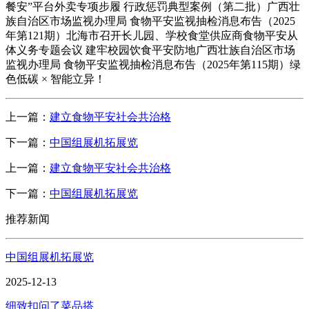
餐安”平台外卖专项步履 行政惩罚典型案例（第二批）广西壮
族自治区市场监视办理局 食物平安监视抽检消息布告（2025
年第121期）北海市召开长儿园、学校食堂供应商食物平安从
体义务专题会议 建牢校园饮食平安防地广西壮族自治区市场
监视办理局 食物平安监视抽检消息布告（2025年第115期）绿
色低碳 × 智能立异！
上一篇：
建立食物平安社会共治格
下一篇：
中国组展机拓展览
上一篇：
建立食物平安社会共治格
下一篇：
中国组展机拓展览
推荐新闻
中国组展机拓展览
2025-12-13
细致扣问了菜品搭