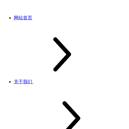
网站首页
关于我们