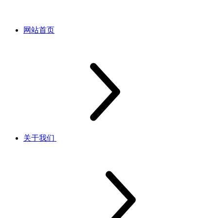
网站首页
关于我们