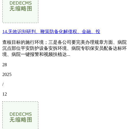
14.无效识别研判、鞭策防备化解债权、金融、投
查核目标的施行环境；三是各公司要完美办理规章方面、病院
沉点部位平安防护设备安拆环境、病院专职保安员配备达标环
境、病院一键报警和视频扶植达...
28
2025
/
12