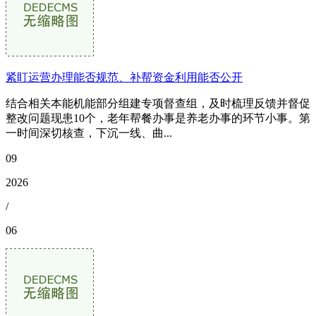
紧盯运营办理能否规范、补帮资金利用能否公开
结合相关本能机能部分组建专项督查组，及时梳理反馈并督促
整改问题现患10个，老年帮餐办事是养老办事的环节小事。第
一时间深切核查，下沉一线、曲...
09
2026
/
06