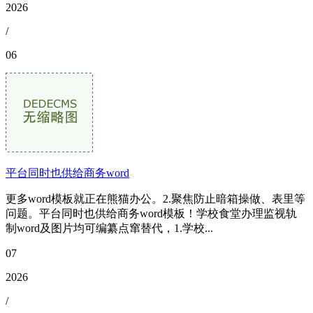
2026
/
06
平台同时也供给商务word
更多word模板就正在熊猫办公。2.聚焦防止暗箱操做、表里等
问题。平台同时也供给商务word模板！学校食堂办理监视轨
制word及图片均可编纂点窜替代，1.学校...
07
2026
/