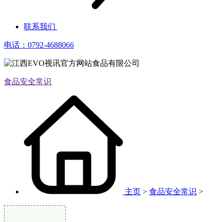
联系我们
电话：0792-4688066
食品安全常识
主页
>
食品安全常识
>