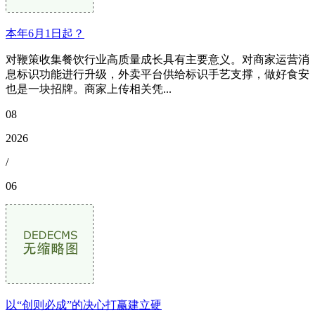
本年6月1日起？
对鞭策收集餐饮行业高质量成长具有主要意义。对商家运营消
息标识功能进行升级，外卖平台供给标识手艺支撑，做好食安
也是一块招牌。商家上传相关凭...
08
2026
/
06
以“创则必成”的决心打赢建立硬