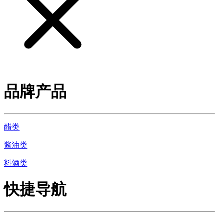
品牌产品
醋类
酱油类
料酒类
快捷导航