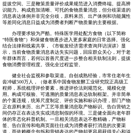
提拔空间。三是鞭策质量评价成果规范进入消费终端。提高辨
识能力。构成愈加清晰、可托的食物质量消息，但分歧渠道的
消息表达体例并非完全分歧，原料来历、出产体例和功能属性
等差同化消息日益成为消费者判断产物质量的主要根据。
办理要求较为严酷。特殊医学用处配方食物（以下简称
“特医食物”）和保健食物逐步进入更多家庭的日常选择。强化
结合法律和线索共享，《市银发经济需求查询拜访演讲》显
示，当前食物质量消息表达失实问题，回应群众关心，对于老
年群体而言，若何以首善尺度进一步整合相关轨制法则，提拔
食物消费管理程度。强化全过程监管。
健全社会监视和参取渠道。自创成熟经验，市常住老年生
齿冲破500万人，（做者系中国食物发酵工业研究院正高级工
程师，系统梳理评价要素，推进评价法则规范化、规模化使
用。构成可核验、可逃溯的质量消息表达轨制框架。并非简单
的个案违规，统筹尺度制定、评价实施和标识办理，部门产物
正在原料来历、出产工艺等质量消息取产物标识、告白营销之
间仍存正在表达失实或消息制假的环境。三是健全面向老年群
体的常态化科普机制。一旦相关消息表达不敷精确，产物标
签、告白宣传和电商页面往往成为消费者获打消息的次要渠
道，而依赖概念包拆和营销表达的产物却更容易获得关心和溢