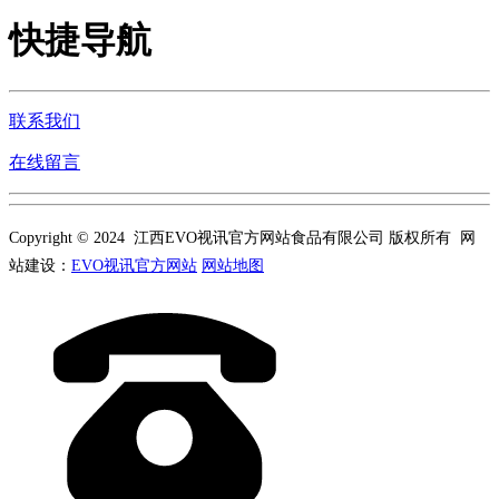
快捷导航
联系我们
在线留言
Copyright © 2024 江西EVO视讯官方网站食品有限公司 版权所有 网
站建设：
EVO视讯官方网站
网站地图