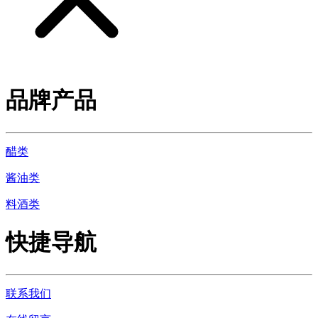
品牌产品
醋类
酱油类
料酒类
快捷导航
联系我们