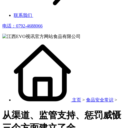
联系我们
电话：0792-4688066
主页
>
食品安全常识
>
从渠道、监管支持、惩罚威慑
三个方面建立了全